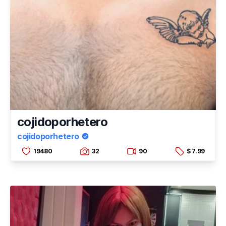
cojidoporhetero
cojidoporhetero
19480
32
90
$ 7.99