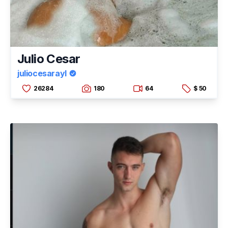
Julio Cesar
juliocesarayl
26284
180
64
$ 50