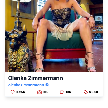
Olenka Zimmermann
olenkazimmermann
38256
315
106
$ 9.99