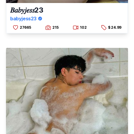
𝐵𝑎𝑏𝑦𝑗𝑒𝑠𝑠23
babyjess23
27665
215
102
$ 24.99