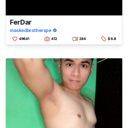
FerDar
maskedbrotherspe
49641
412
284
$ 6.8