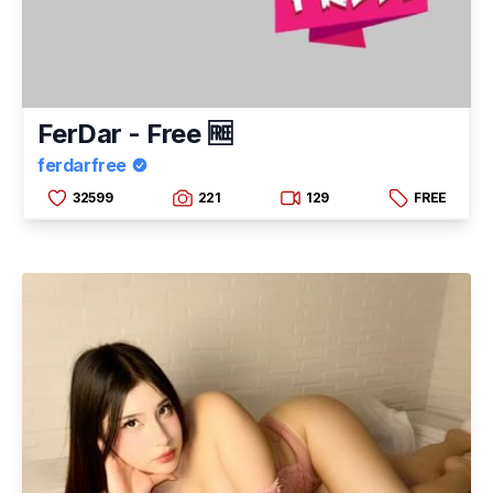
FerDar - Free 🆓
ferdarfree
32599
221
129
FREE