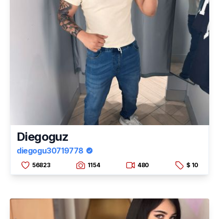
Diegoguz
diegogu30719778
56823
1154
480
$ 10