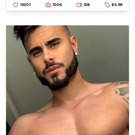
19201
1006
336
$ 5.99