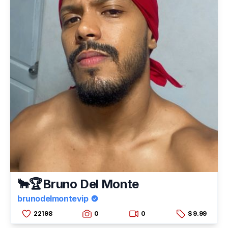
🐂🏆Bruno Del Monte
brunodelmontevip
22198
0
0
$ 9.99