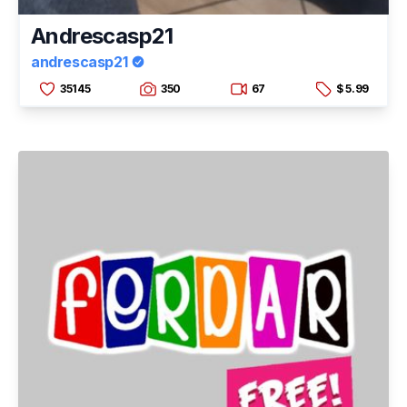
Andrescasp21
andrescasp21
35145
350
67
$ 5.99