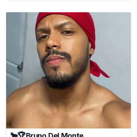
🐂🏆Bruno Del Monte