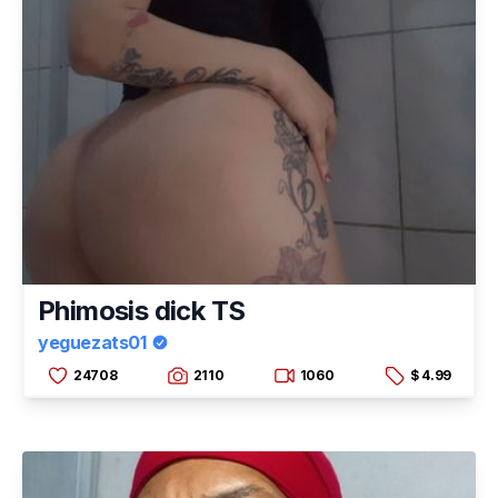
Phimosis dick TS
yeguezats01
24708
2110
1060
$ 4.99