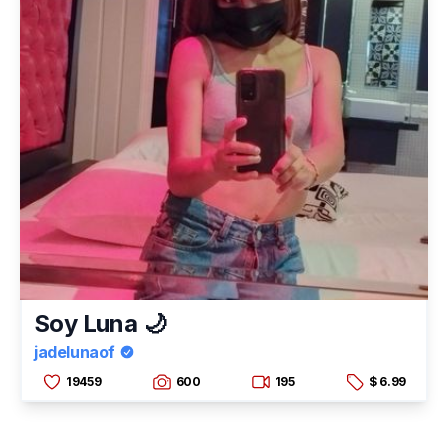
Soy Luna 🌙
jadelunaof
19459
600
195
$ 6.99