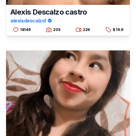
Alexis Descalzo castro
alexisdescalzo1
18149
205
226
$ 19.9