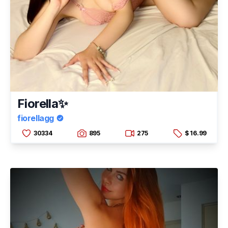
Fiorella✨
fiorellagg
30334
895
275
$ 16.99