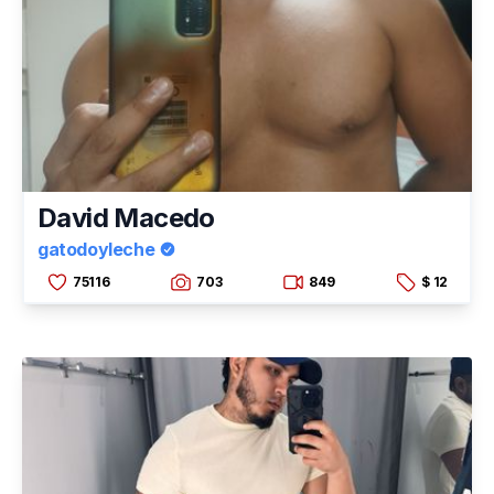
David Macedo
gatodoyleche
75116
703
849
$ 12