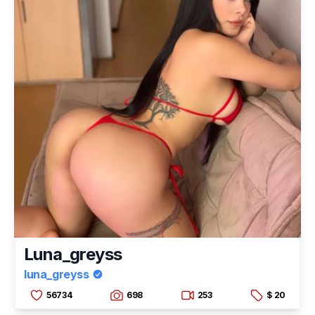
Luna_greyss
luna_greyss
56734
698
253
$ 20