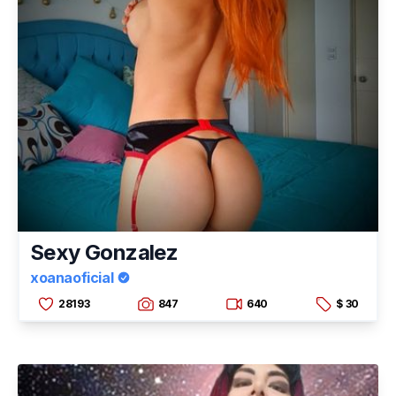
Sexy Gonzalez
xoanaoficial
28193
847
640
$ 30