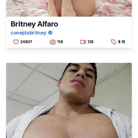
Britney Alfaro
conejitabritney
20637
118
133
$ 15