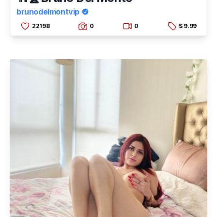
brunodelmontvip
22198
0
0
$ 9.99