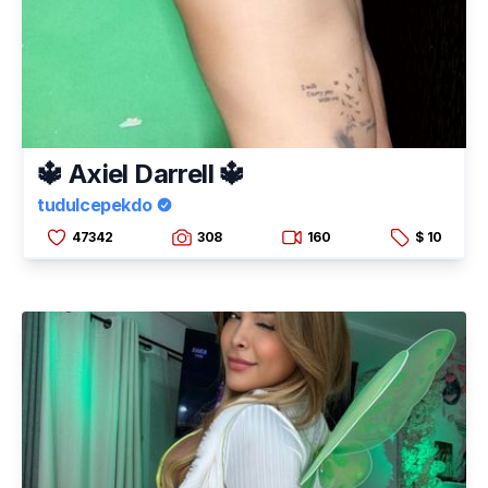
🔱 Axiel Darrell 🔱
tudulcepekdo
47342
308
160
$ 10